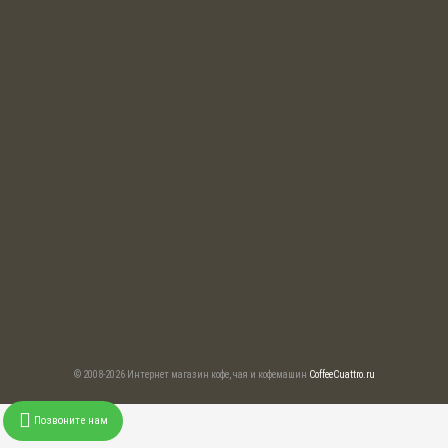
© 2008-2026 Интернет магазин кофе, чая и кофемашин
CoffeeCuattro.ru
Позвоните нам