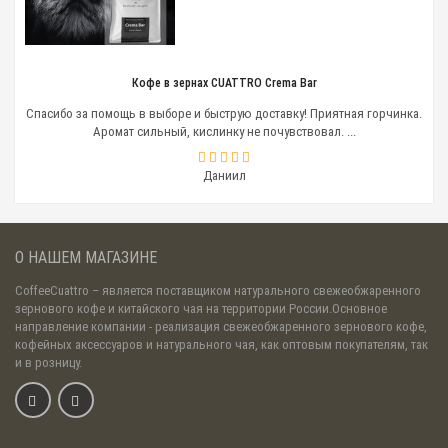
Кофе в зернах CUATTRO Crema Bar
Спасибо за помощь в выборе и быструю доставку! Приятная горчинка.
Аромат сильный, кислинку не почувствовал. ...
Даниил
О НАШЕМ МАГАЗИНЕ
CoffeeCuattro
– является поставщиком натурального свежеобжаренного
зернового кофе и китайского чая на территории России.Основное
направление компании - реализация свежеобжаренного зернового кофе,
кофейных аксессуаров и натурального чая, как оптовым покупателям, так
и в розницу.