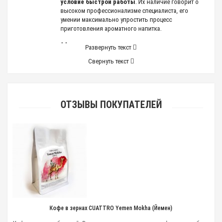
условие быстрой работы
. Их наличие говорит о
высоком профессионализме специалиста, его
умении максимально упростить процесс
приготовления ароматного напитка.
Чем дополнить
Развернуть текст
функциональность
Свернуть текст
кофемашины?
Кроме аксессуаров для быстрого обслуживания
кофемашины, необходимы дополнительные
ОТЗЫВЫ ПОКУПАТЕЛЕЙ
устройства, позволяющие приготовить напиток по
любому рецепту, в том числе с использованием
холодного молока.
Для создания вкуснейших коктейлей
обязательна легкая молочная пенка,
получить которую можно только из
охлажденного продукта.
Чтобы быстро взбить пышную крепкую пенку для
капучино или латте, необходимы специальные
Кофе в зернах CUATTRO Yemen Mokha (Йемен)
аксессуары для кофемашин: