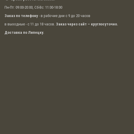
отдельно приобрести набор трубок для различных
Пн-Пт: 09:00-20:00, Сб-Вс: 11:00-18:00
моделей кофемашин и не зависеть от
непредвиденных ситуаций.
Заказ по телефону
- в рабочие дни с 9 до 20 часов
Аксессуары для охлаждения, хранения и
в выходные - с 11 до 18 часов.
Заказ через сайт – круглосуточно.
вспенивания молока, работающие с различными
Доставка по Липецку.
марками кофемашин, позволят быстро
приготовить кофейный напиток отличного
качества с шикарной пенкой.