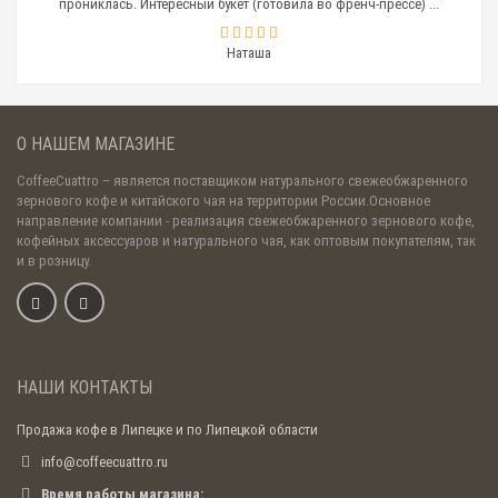
прониклась. Интересный букет (готовила во френч-прессе) ...
Мини-холодильники широко используются в барах,
кафе, ресторанах. Главное, подобрать емкость
Наташа
устройства, соответствующую потребностям
заведения в молоке.
Термос-контейнер
О НАШЕМ МАГАЗИНЕ
Еще один аксессуар для кофемашины, сохраняющий
низкую температуру продукта — термос-контейнер
CoffeeCuattro
– является поставщиком натурального свежеобжаренного
для молока. Емкости обычно изготавливают из
зернового кофе и китайского чая на территории России.Основное
нержавеющей стали и имеют объем до 0,6 литра.
направление компании - реализация свежеобжаренного зернового кофе,
Термос-контейнер соединяется с капучинатором или
кофейных аксессуаров и натурального чая, как оптовым покупателям, так
взбивателем с помощью трубок, что обеспечивает
и в розницу.
бесперебойное поступление продукта для
получения пенки.
Набор молочных трубок для
автоматических капучинаторов
НАШИ КОНТАКТЫ
Термосы для охлаждения и хранения молока
соединяются с капучинаторами с помощью
Продажа кофе в Липецке и по Липецкой области
специальных трубок. Обычно соединительные
приспособления входят в комплектацию
info@coffeecuattro.ru
охлаждающих устройств, но имеют способность
периодически приходить в негодность. Можно
Время работы магазина: