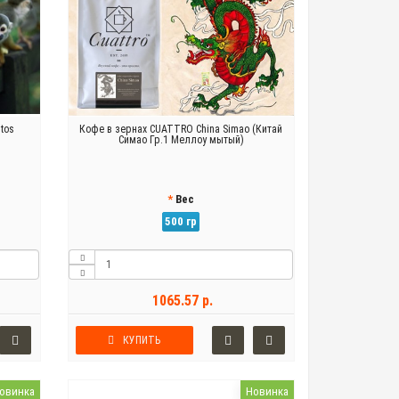
tos
Кофе в зернах CUATTRO China Simao (Китай
Симао Гр.1 Меллоу мытый)
Вес
500 гр
1065.57 р.
КУПИТЬ
овинка
Новинка