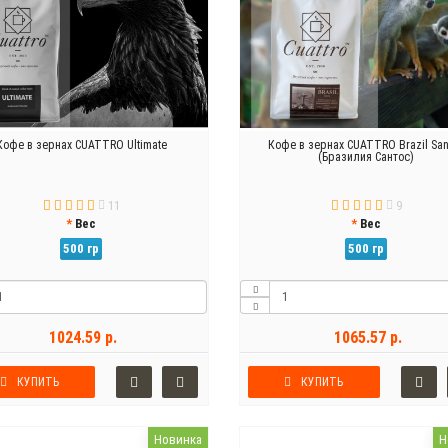
Кофе в зернах CUATTRO Ultimate
Кофе в зернах CUATTRO Brazil San
(Бразилия Сантос)
11
9
Вес
Вес
500 гр
500 гр
1024.59 р.
1065.57 р.
КУПИТЬ
КУПИТЬ
Новинка
Н