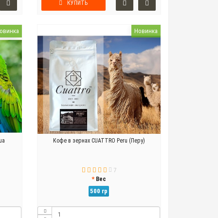
КУПИТЬ
овинка
Новинка
ua
Кофе в зернах CUATTRO Peru (Перу)
7
Вес
500 гр