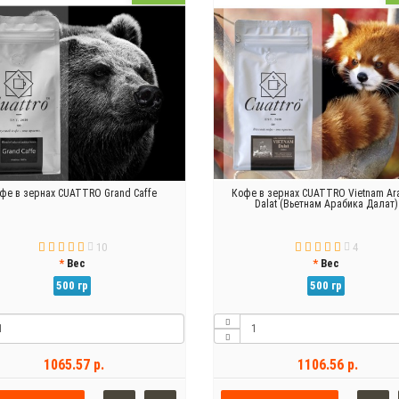
фе в зернах CUATTRO Grand Caffe
Кофе в зернах CUATTRO Vietnam Ar
Dalat (Вьетнам Арабика Далат)
10
4
Вес
Вес
500 гр
500 гр
1065.57 р.
1106.56 р.