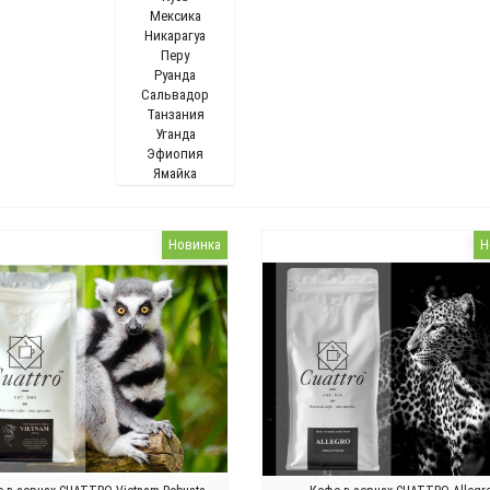
Мексика
Никарагуа
Перу
Руанда
Сальвадор
Танзания
Уганда
Эфиопия
Ямайка
Новинка
Н