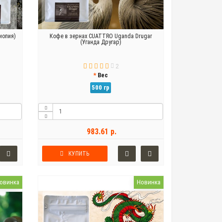
иопия)
Кофе в зернах CUATTRO Uganda Drugar
(Уганда Другар)
2
Вес
500 гр
983.61 р.
КУПИТЬ
овинка
Новинка