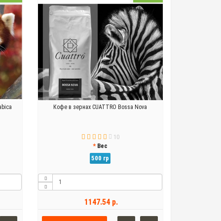
abica
Кофе в зернах CUATTRO Bossa Nova
10
Вес
500 гр
1147.54 р.