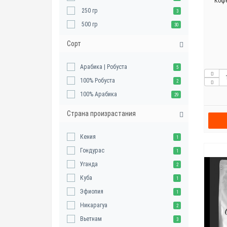
Кофе
250 гр
3
500 гр
30
Сорт
Арабика | Робуста
5
100% Робуста
2
100% Арабика
29
Страна произрастания
Кения
1
Гондурас
1
Уганда
2
Куба
1
Эфиопия
1
Никарагуа
2
Вьетнам
3