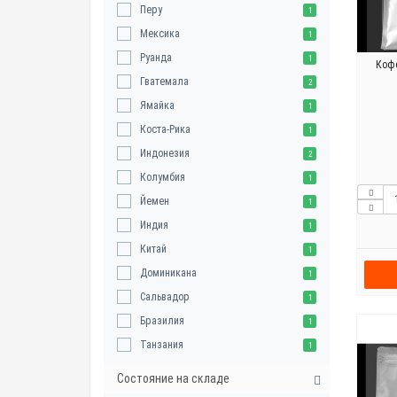
Перу
1
Мексика
1
Руанда
1
Кофе
Гватемала
2
Ямайка
1
Коста-Рика
1
Индонезия
2
Колумбия
1
Йемен
1
Индия
1
Китай
1
Доминикана
1
Сальвадор
1
Бразилия
1
Танзания
1
Состояние на складе