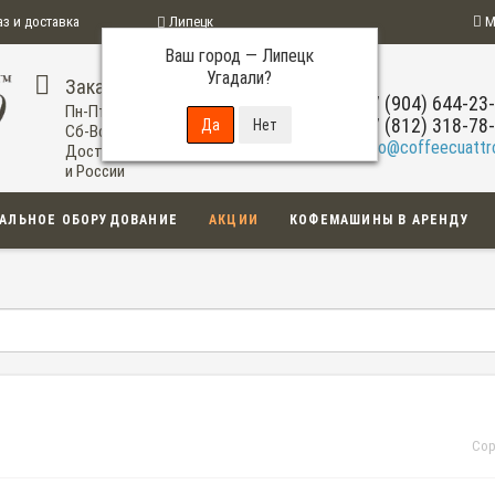
аз и доставка
Липецк
М
Ваш город —
Липецк
ограмма
Угадали?
Заказ по телефону
+7 (904) 644-23
Пн-Пт: 09:00-20:00
+7 (812) 318-78
Сб-Вс: 11:00-18:00
info@coffeecuattro
Доставка по Липецку
и России
АЛЬНОЕ ОБОРУДОВАНИЕ
АКЦИИ
КОФЕМАШИНЫ В АРЕНДУ
Сор