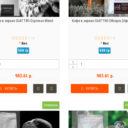
 в зернах CUATTRO Espresso Blend
Кофе в зернах CUATTRO Ethiopia (Эф
12
4
Вес
Вес
500 гр
500 гр
983.61 р.
983.61 р.
КУПИТЬ
КУПИТЬ
Новинка
Н