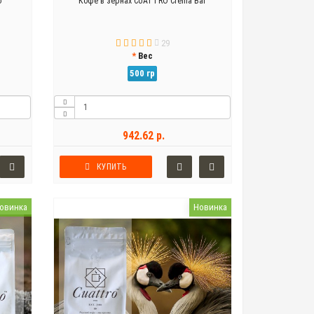
o
Кофе в зернах CUATTRO Crema Bar
29
Вес
500 гр
942.62 р.
КУПИТЬ
овинка
Новинка