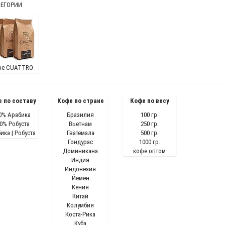
ЕГОРИИ
фе CUATTRO
 по составу
Кофе по стране
Кофе по весу
0% Арабика
Бразилия
100 гр.
0% Робуста
Вьетнам
250 гр.
ика | Робуста
Гватемала
500 гр.
Гондурас
1000 гр.
Доминикана
кофе оптом
Индия
Индонезия
Йемен
Кения
Китай
Колумбия
Коста-Рика
Куба