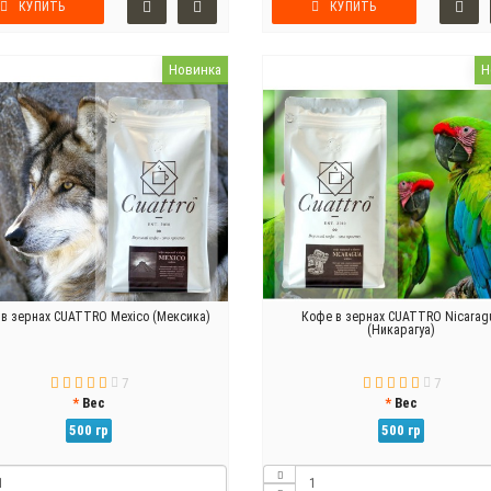
КУПИТЬ
КУПИТЬ
Новинка
Н
в зернах CUATTRO Mexico (Мексика)
Кофе в зернах CUATTRO Nicarag
(Никарагуа)
7
7
Вес
Вес
500 гр
500 гр