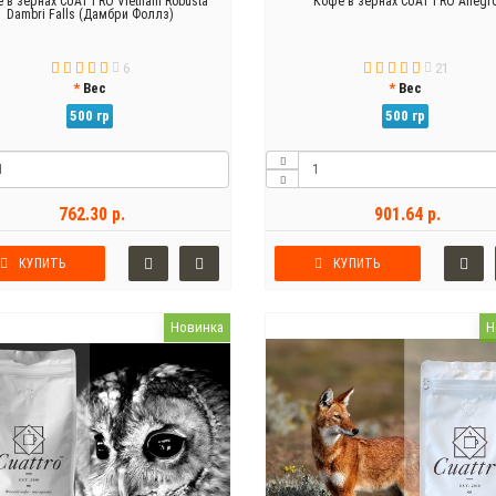
 в зернах CUATTRO Vietnam Robusta
Кофе в зернах CUATTRO Allegr
Dambri Falls (Дамбри Фоллз)
6
21
Вес
Вес
500 гр
500 гр
762.30 р.
901.64 р.
КУПИТЬ
КУПИТЬ
Новинка
Н