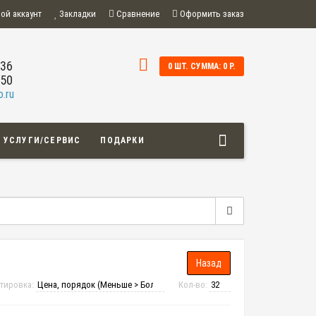
ой аккаунт
Закладки
Сравнение
Оформить заказ
-36
0 ШТ. СУММА: 0 Р.
-50
.ru
УСЛУГИ/СЕРВИС
ПОДАРКИ
тировка:
Кол-во: