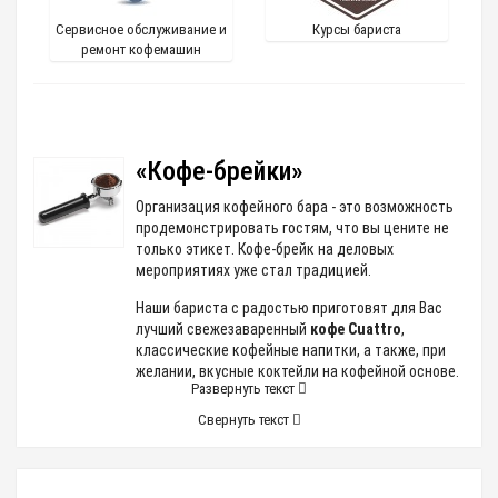
Сервисное обслуживание и
Курсы бариста
ремонт кофемашин
«Кофе-брейки»
Организация кофейного бара - это возможность
продемонстрировать гостям, что вы цените не
только этикет. Кофе-брейк на деловых
мероприятиях уже стал традицией.
Наши бариста с радостью приготовят для Вас
лучший свежезаваренный
кофе Cuattro
,
классические кофейные напитки, а также, при
желании, вкусные коктейли на кофейной основе.
Развернуть текст
Школа бариста
Свернуть текст
При работе на традиционных эспрессо-машинах
помимо качества кофейного зерна и настроек
кофемашины большое значение имеет