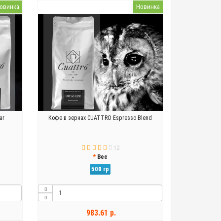
овинка
Новинка
ar
Кофе в зернах CUATTRO Espresso Blend
12
Вес
500 гр
983.61 р.