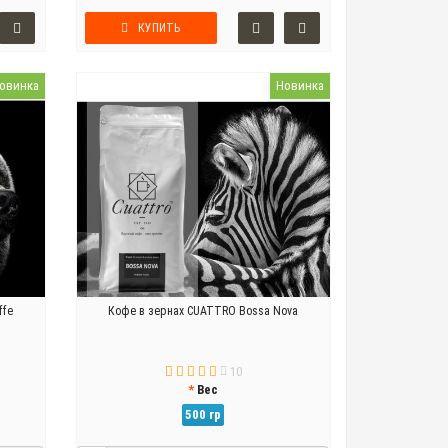
КУПИТЬ
овинка
Новинка
ffe
Кофе в зернах CUATTRO Bossa Nova
10
Вес
500 гр