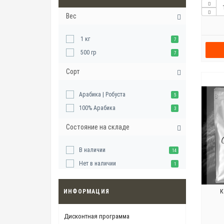
Вес
1 кг
7
500 гр
7
Сорт
Арабика | Робуста
5
100% Арабика
3
Состояние на складе
В наличии
14
Нет в наличии
1
ИНФОРМАЦИЯ
К
Дисконтная программа