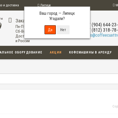
аз и доставка
Липецк
М
Ваш город —
Липецк
ограмма
Угадали?
Заказ по телефону
+7 (904) 644-23
Пн-Пт: 09:00-20:00
+7 (812) 318-78
Сб-Вс: 11:00-18:00
info@coffeecuattro
Доставка по Липецку
и России
АЛЬНОЕ ОБОРУДОВАНИЕ
АКЦИИ
КОФЕМАШИНЫ В АРЕНДУ
Сор