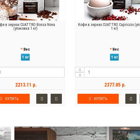
фе в зернах CUATTRO Bossa Nova
Кофе в зернах CUATTRO Capriccio (у
(упаковка 1 кг)
1 кг)
Вес
Вес
1 кг
1 кг
2213.11 р.
2377.05 р.
КУПИТЬ
КУПИТЬ