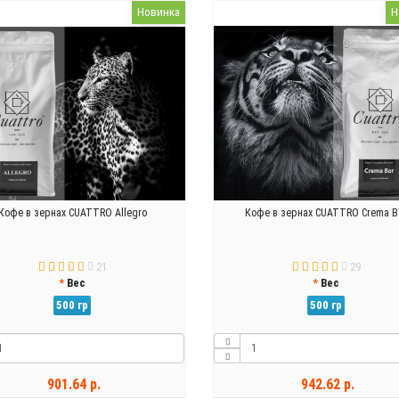
Новинка
Н
Кофе в зернах CUATTRO Allegro
Кофе в зернах CUATTRO Crema B
21
29
Вес
Вес
500 гр
500 гр
901.64 р.
942.62 р.