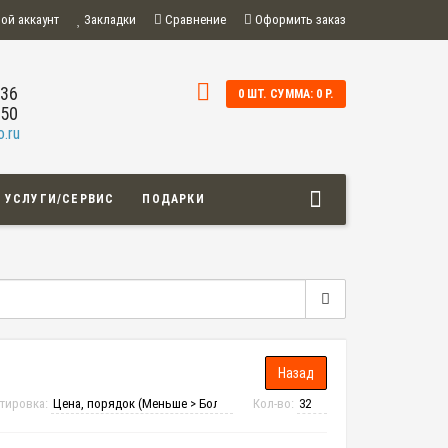
ой аккаунт
Закладки
Сравнение
Оформить заказ
-36
0 ШТ. СУММА: 0 Р.
-50
.ru
УСЛУГИ/СЕРВИС
ПОДАРКИ
тировка:
Кол-во: