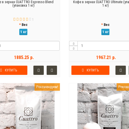
 в зернах CUATTRO Espresso Blend
Кофе в зернах CUATTRO Ultimate (уп
(упаковка 1 кг)
1 кг)
1
Вес
Вес
1 кг
1 кг
1885.25 р.
1967.21 р.
КУПИТЬ
КУПИТЬ
Рекомендуем!
Реком