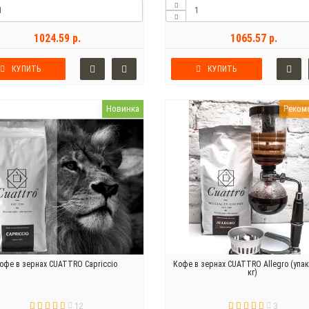
1024.59 р.
1065.57 р.
КУПИТЬ
КУПИТЬ
Новинка
Реком
офе в зернах CUATTRO Capriccio
Кофе в зернах CUATTRO Allegro (упак
кг)
12
3