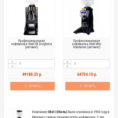
Профессиональная
Профессиональная
кофемолка Obel EB Drogheria
кофемолка Obel Mito
(автомат)
Istantaneo (автомат)
49180.33 р.
64754.10 р.
КУПИТЬ
КУПИТЬ
Компания
Obel (Обель)
была основана в 1953 году в
Милане с целью производство кофемолок. С тех