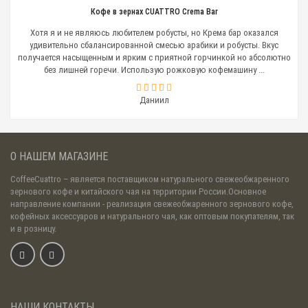
Кофе в зернах CUATTRO Crema Bar
Хотя я и не являюсь любителем робусты, но Крема бар оказался
удивительно сбалансированной смесью арабики и робусты. Вкус
получается насыщенным и ярким с приятной горчинкой но абсолютно
без лишней горечи. Использую рожковую кофемашину ...
Даниил
О НАШЕМ МАГАЗИНЕ
CoffeeCuattro
– является поставщиком натурального свежеобжаренного
зернового кофе и китайского чая на территории России.Основное
направление компании - реализация свежеобжаренного зернового кофе,
кофейных аксессуаров и натурального чая, как оптовым покупателям, так
и в розницу.
НАШИ КОНТАКТЫ